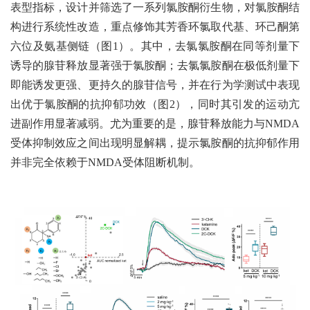
表型指标，设计并筛选了一系列氯胺酮衍生物，对氯胺酮结
构进行系统性改造，重点修饰其芳香环氯取代基、环己酮第
六位及氨基侧链（图1）。其中，去氯氯胺酮在同等剂量下
诱导的腺苷释放显著强于氯胺酮；去氯氯胺酮在极低剂量下
即能诱发更强、更持久的腺苷信号，并在行为学测试中表现
出优于氯胺酮的抗抑郁功效（图2），同时其引发的运动亢
进副作用显著减弱。尤为重要的是，腺苷释放能力与NMDA
受体抑制效应之间出现明显解耦，提示氯胺酮的抗抑郁作用
并非完全依赖于NMDA受体阻断机制。