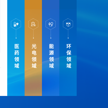
医药领域
光电领域
能源领域
环保领域
重大疾病和传染病核酸检测试剂盒
多环境应用敷料绷带
OLED 制备封装设备
有机小分子光电材料
高温油气井开采助
钙钛矿太阳能
特种功能
表观指示型泡沫敷料
高舒适性负压引流海绵
有机小分子材料真空升华提
特种 OLED 面板