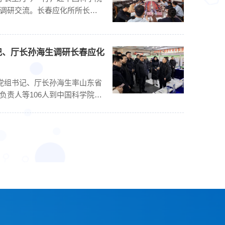
调研交流。长春应化所所长刘
记、厅长孙海生调研长春应化
07-13
韩(武汉)石油化工有限公司
长春应化所
厅党组书记、厅长孙海生率山东省
2026
科学院长春应用化学研究所科技合作处
2026年7月
负责人等106人到中国科学院长
重点实验室5位科研人员，赴中韩
组织高分子科学
验室8位科研人..