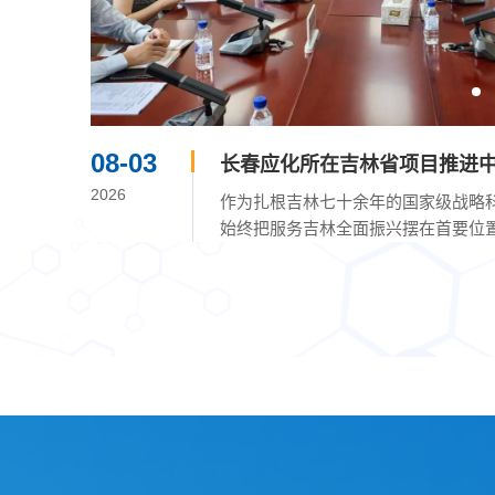
08-03
春应化所
长春应化所在吉林省项目推进
题推介活动
2026
国科学院长
作为扎根吉林七十余年的国家级战略
处长栾世
始终把服务吉林全面振兴摆在首要位
优先转化。7月...