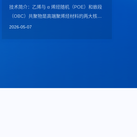
技术简介：乙烯与 α 烯烃随机（POE）和嵌段
（OBC）共聚物是高端聚烯烃材料的两大核心
品种，...
2026-05-07