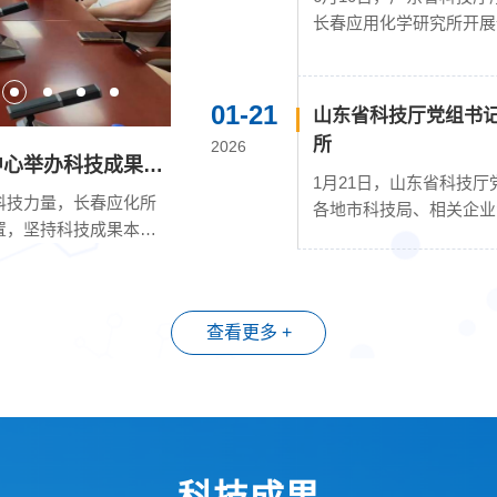
长春应用化学研究所开展
俊、副所长衣卓陪同调...
01-21
山东省科技厅党组书
所
2026
07-16
中心举办科技成果专
长春应化所一行到访中
1月21日，山东省科技
2026
科技力量，长春应化所
2026年7月13日，中国
各地市科技局、相关企业
置，坚持科技成果本地
陪同高分子科学与技术全国
春应用化学研究所调...
(武汉)石油...
查看更多 +