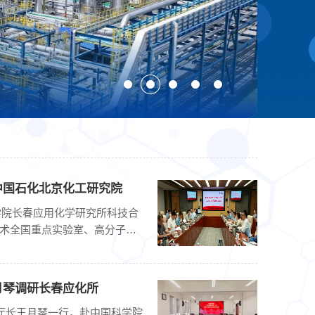
聚
中国石化北京化工研究院
科学院长春应用化学研究所科技合
术全国重点实验室、高分子材
月琴调研长春应化所
厅厅长王月琴一行，赴中国科学院