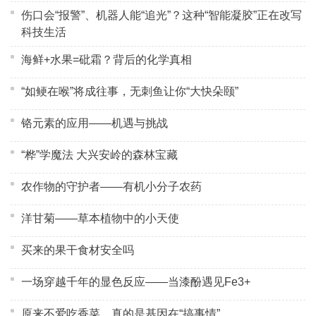
伤口会“报警”、机器人能“追光”？这种“智能凝胶”正在改写
科技生活
海鲜+水果=砒霜？背后的化学真相
“如鲠在喉”将成往事，无刺鱼让你“大快朵颐”
铬元素的应用——机遇与挑战
“桦”学魔法 大兴安岭的森林宝藏
农作物的守护者——有机小分子农药
洋甘菊——草本植物中的小天使
买来的果干食材安全吗
一场穿越千年的显色反应——当漆酚遇见Fe3+
原来不爱吃香菜，真的是基因在“搞事情”