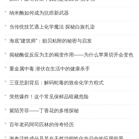
纳米酶如何成为抗癌新武器
当传统技艺遇上化学魔法 探秘白族扎染
海底“建筑师”：贻贝粘附的秘密与启发
揭秘酶促反应为主的褐变作用——为什么苹果切开会变色
重金属中毒 潜伏在生活中的健康杀手
三亚悲剧背后：解码蛇毒的致命化学方程式
突然爆炸！这个常见保鲜品暗藏危险
紫陌芳菲——丁香花的多维探秘
百年老药阿司匹林的传奇经历
海参活性成分及其在天然功能性化妆品中的应用前景