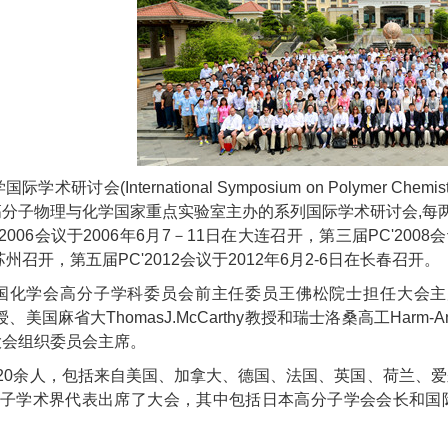
学国际学术研讨会
(International Symposium on Polymer Chemist
高分子物理与化学国家重点实验室主办的系列国际学术研讨会
,
每
2006
会议于
2006
年
6
月
7
－
11
日在大连召开，第三届
PC'2008
会
苏州召开，第五届
PC'2012
会议于
2012
年
6
月
2-6
日在长春召开。
国化学会高分子学科委员会前主任委员王佛松院士担任大会主
授、美国麻省大
ThomasJ.McCarthy
教授和瑞士洛桑高工
Harm-An
大会组织委员会主席。
20
余人，包括来自美国、加拿大、德国、法国、英国、荷兰、爱
子学术界代表出席了大会，其中包括日本高分子学会会长和国