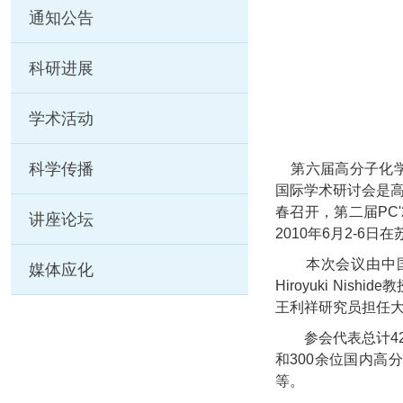
通知公告
科研进展
学术活动
科学传播
第六届高分子化
国际学术研讨会是
春召开，第二届
PC'
讲座论坛
2010
年
6
月
2-6
日在
本次会议由中
媒体应化
Hiroyuki
-
Nishide
教
王利祥研究员担任
参会代表总计
4
和
300
余位国内高分
等。