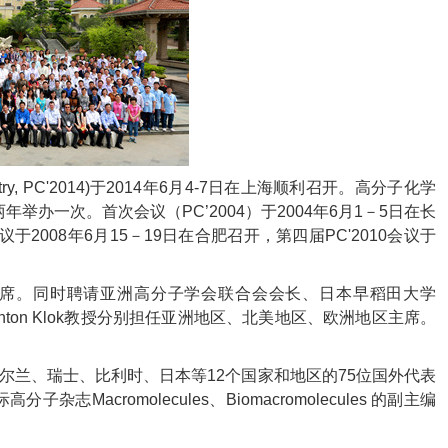
ry, PC'2014)
于
2014
年
6
月
4-7
日在上海顺利召开。高分子化学
两年举办一次。首次会议（
PC
’
2004
）于
2004
年
6
月
1
－
5
日在长
议于
2008
年
6
月
15
－
19
日在合肥召开，第四届
PC'2010
会议于
席。同时聘请亚洲高分子学会联合会会长、日本早稻田大学
ton Klok
教授分别担任亚洲地区、北美地区、欧洲地区主席。
尔兰、瑞士、比利时、日本等
12
个国家和地区的
75
位国外代表
际高分子杂志
Macromolecules
、
Biomacromolecules
的副主编