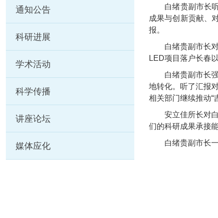
白绪贵副市长
通知公告
成果与创新贡献、
报。
科研进展
白绪贵副市长
LED
项目落户长春
学术活动
白绪贵副市长
地转化。听了汇报
科学传播
相关部门继续推动
安立佳所长对
讲座论坛
们的科研成果承接
白绪贵副市长
媒体应化