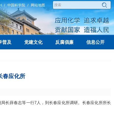
H
中国科学院
网站地图
学普及
党建文化
反腐倡廉
信息公开
长春应化所
副局长薛春志等一行
7
人，到长春应化所调研。长春应化所所长