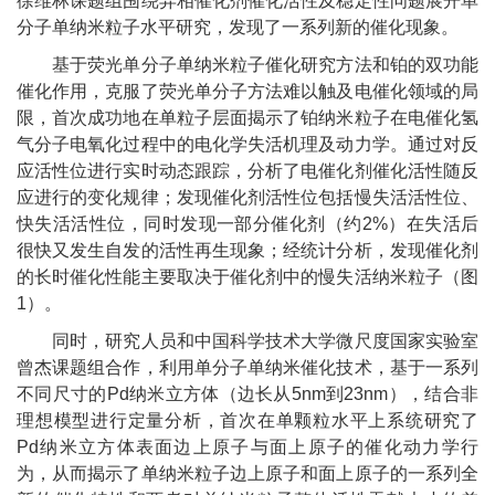
徐维林
课题组围绕异相催化剂催化活性及稳定性问题展开单
分子单纳米粒子水平研究，发现了一系列新的催化现象。
基于荧光单分子单纳米粒子催化研究方法和铂的双功能
催化作用，克服了荧光单分子方法难以触及电催化领域的局
限，首次成功地在单粒子层面揭示了铂纳米粒子在电催化氢
气分子电氧化过程中的电化学失活机理及动力学。通过对反
应活性位进行实时动态跟踪，分析了电催化剂催化活性随反
应进行的变化规律；发现催化剂活性位包括慢失活活性位、
快失活活性位，同时发现一部分催化剂（约
2%
）在失活后
很快又发生自发的活性再生现象；经统计分析，发现催化剂
的长时催化性能主要取决于催化剂中的慢失活纳米粒子（图
1
）。
同时，研究人员和中国科学技术大学微尺度国家实验室
曾杰课题组
合作，利用单分子单纳米催化技术，基于一系列
不同尺寸的
Pd
纳米立方体（边长从
5nm
到
23nm
），结合非
理想模型进行定量分析，首次在单颗粒水平上系统研究了
Pd
纳米立方体表面边上原子与面上原子的催化动力学行
为，从而揭示了单纳米粒子边上原子和面上原子的一系列全