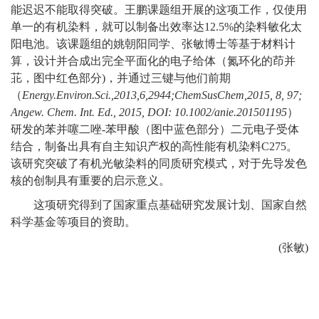
能迟迟不能取得突破。王鹏课题组开展的这项工作，仅使用
单一的有机染料，就可以制备出效率达
12.5%
的染料敏化太
阳电池。该课题组的姚朝阳同学、张敏博士等基于材料计
算，设计并合成出完全平面化的电子给体（氮环化的茚并
苝，图中红色部分
)
，并通过三键与他们前期
（
Energy.Environ.Sci.,2013,6,2944;ChemSusChem,2015, 8, 97;
Angew. Chem. Int. Ed., 2015,
DOI: 10.1002/anie.201501195
）
研发的苯并噻二唑
-
苯甲酸（图中蓝色部分）二元电子受体
结合，制备出具有自主知识产权的高性能有机染料
C275
。
该研究突破了有机光敏染料的同质研究模式，对于先导发色
核的创制具有重要的启示意义。
这项研究得到了国家重点基础研究发展计划、国家自然
科学基金等项目的资助。
(张敏)