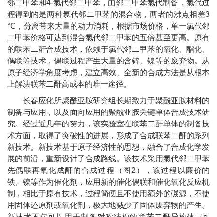
邻二甲苯和
4-
氯代邻二甲苯，由邻二甲苯氯代制备，氯代过
程得到的是两种氯代邻二甲苯的混合物，两者的沸点相差
3
°
C
，分离带来大量的动力消耗，根据市场价格，单一氯代邻
二甲苯价格可达到混合氯代邻二甲苯的五倍甚至更高。原有
的联苯二酐合成技术，依赖于氯代邻二甲苯的氧化、酯化、
偶联等技术，偶联过程产生大量的含锌、镍等的废弃物。从
原子经济学角度考虑，建立高效、全新的合成方法是从根本
上解决联苯二酐高成本的唯一途径。
长春应化所
聚酰亚胺研究组
长期致力于聚酰亚胺材料的
制备与应用，以及面向应用的聚酰亚胺关键单体合成技术研
究。经过近几年的努力，该实验室在联苯二酐单体的制备技
术方面，取得了突破性的进展，形成了合成联苯二酐的系列
新技术。新技术基于原子经济性的思想，融合了合成化学发
展的前沿，重新设计了合成路线。该技术采用氯代邻二甲苯
先偶联再氧化成酐的合成过程（图
2
），该过程以廉价的
铁、镍等作为催化剂，应用新的催化偶联和催化氧化反应机
制，相比于原有技术，过程简便且不使用额外的碳源，不使
用固体还原剂或氧化剂，极大地减少了固体废弃物的产生。
新技术不仅可以用于制备对称结构的联苯二酐异构体（
s-