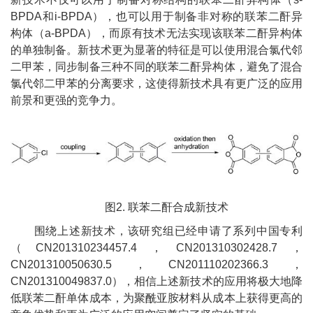
BPDA
和
i-BPDA
），也可以用于制备非对称的联苯二酐异
构体（
a-BPDA
），而原有技术无法实现该联苯二酐异构体
的单独制备。新技术更为显著的特征是可以使用混合氯代邻
二甲苯，同步制备三种不同的联苯二酐异构体，避免了混合
氯代邻二甲苯的分离要求，这使得新技术具有更广泛的应用
前景和更强的竞争力。
图
2
.
联苯二酐合成新技术
围绕上述新技术，该研究组已经申请了系列中国专利
（
CN201310234457.4
，
CN201310302428.7
，
CN201310050630.5
，
CN201110202366.3
，
CN201310049837.0
），相信上述新技术的应用将极大地降
低联苯二酐单体成本，为聚酰亚胺材料从成本上获得更高的