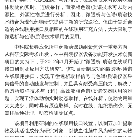
体动物的实时、连续采样，而液相色谱
/
质谱技术可以对内
源性、外源性物质进行分析，因此，微透析与色谱
/
质谱技
术结合为现代药物研究提供了新的研究途径。但由于缺乏合
适的在线联用接口及相应的在线联用研究方法，大大限制了
微透析与色谱
/
质谱技术联用的应用。
中科院长春应化所中药新药课题组聚焦这一重要方向，
从科研实际需求出发，在
中科院仪器设备功能开发技术创新
项目
的支持下，于
2012
年
1
月
开始了“
微透析
-
质谱在线联用
接口研制及应用方法研究
”。
该项目研制成功的微透析
-
质谱
在线联用接口，实现了微透析取样信号与色谱
/
质谱仪器采
集信号的自动触发与控制，并且具有耐受高压能力，解决了
微透析取样技术与（超）高效液相色谱
/
质谱仪器联用的难
题，实现了活体动物实时动态取样、在线分析，使动物用量
大大减少，同时具有原位取样、实时在线、组织损伤少、无
需样品预处理、动态检测等优点。
该项目利用研制的在线联用接口装置，以刺五加叶提取
物及其活性成分为研究对象，以缺血性脑中风为研究的动物