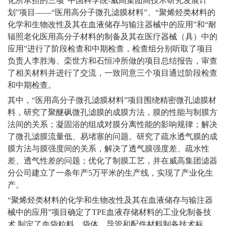
化所承担的三项“中国科学院-威高集团高技术研究发展计
划”项目——“医用高分子微孔滤膜材料”、“聚烯烃类材料的
化学和生物改性及其在血液储存与输注器械中的应用”和“耐
辐照老化医用高分子材料的制备及其在医疗器械（具）中的
应用”进行了阶段检查和中期检查，检查组分别听取了项目
负责人李胜海、栾世方和石恒冲所做的项目总结报告，审查
了相关材料并进行了交流，一致同意三个项目通过阶段检查
和中期检查。
其中，“医用高分子微孔滤膜材料”项目围绕精密微孔滤膜材
料，研究了聚醚砜微孔滤膜的成膜方法，膜的性能与制膜方
法间的关系；凝固浴的组成对膜分离性能的影响规律；解决
了微孔滤膜流量低、易堵塞的问题。研究了疏水透气膜的成
膜方法与膜强度间的关系，解决了透气膜强度差、疏水性
差、透气性差的问题；优化了制膜工艺，并在威高集团滤器
分公司建立了一条年产5万平米的生产线，实现了产业化生
产。
“聚烯烃类材料的化学和生物改性及其在血液储存与输注器
械中的应用”项目确定了TPE血液存储材料的工业化制备技
术,制定了血袋粒料、袋体、导管和配件材料制备技术标