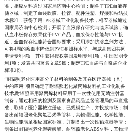
准，相应材料通过国家局济南中心检测；制备了TPE血液存
储器械，制定了血袋吹膜、拉管、配件注塑、焊接和粘结技
术标准，获得了用TPE器械工业化制备技术，相应器械通过
国家局济南中心检测；开展了血液保存研究与临床试验，确
认血小板保存效果优于PVC产品，血浆保存性能与PVC接
近，全血保存性能符合国标要求；采用添加抗溶血剂方法，
可将4周的溶血率降低到PVC参照样水平。与威高集团共同
申请专利4项，其中获得授权美国发明专利1项，中国发明专
利1项；发表共同署名文章5篇；制定TPE血袋与血浆袋企业
标准2份。
“耐辐照老化医用高分子材料的制备及其在医疗器械（具）
中的应用”项目确定了耐辐照老化聚丙烯材料的工业化制备
技术,耐辐照医用聚丙烯材料应用于一次性使用无菌注射器
制备，通过相应的检测及国家食品药品监督管理局的审查批
准，取得了医疗器械注册证，已规模生产，并投放市场；制
备出耐辐照老化聚氯乙烯导管料，其物理性能、化学性能、
生物性能满足相应国家标准，并制备出一次性输液器导管；
制备出耐辐照老化聚碳酸酯、耐辐照老化ABS材料，其物理