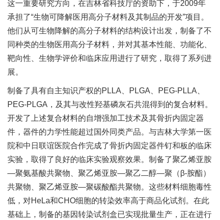
这一重要研究方向，在吉林省科技厅的资助下，于2009年
承担了“生物可降解医用高分子材料及其制品的开发”项目。
他们从可生物降解的高分子材料的结构设计出发，制备了不
同种类的生物医用高分子材料，并对其基本性能、功能化、
靶向性、生物学评价和临床应用进行了研究，取得了系列进
展。
制备了具有自主知识产权的PLLA、PLGA、PEG-PLLA、
PEG-PLGA，及其与改性羟基磷灰石共混得到的复合材料。
开发了上述复合材料的自增强加工技术及其骨折内固定器
件，器件的力学性能超过国外同类产品。与吉林大学第一医
院和中日联谊医院合作完成了骨折内固定器件钉和板的临床
实验，取得了良好的临床实验观察效果。制备了聚乙烯亚胺
—聚氨基酸共聚物、聚乙烯亚胺—聚乙二醇—聚（β-胺酯）
共聚物、聚乙烯亚胺—聚碳酸酯共聚物。这些材料细胞毒性
低，对HeLa和CHO细胞的转染效率高于商品化试剂。在此
基础上，制备的基因转染试剂盒已实现批量生产，正在进行