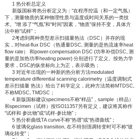
1 热分析总定义
新版国标将热分析定义为：“在程序控温（和一定气氛）
下，测量物质的某种物理性质与温度或时间关系的一类技
术。”增 添了“气氛”和“时间”因素，“物质”保持不变，具体方
法中称“试样”；
2考虑到两种类型差示扫描量热法（DSC）并存的现
实，对heat-flux DSC（热通量DSC, 测量的是热流速率heat
flow rate） 和power-compensation DSC (功率补偿DSC, 测
量的是加热功率heating power) 分别进行了定义。按热力学
要求，DSC的纵坐标向上为正，表示吸热；
3 对近年出现的一种新的热分析方法modulated
temperature differential scanning calorimetry（温度调制式
差示扫描量 热法）给出了科学定义，此种方法简称MTDSC,
不称MDSC, TMDSC；
4 新版国标建议specimens不称“样品”，sample（样品）
和specimen（试样）按ISO11357另有定义，建议将其称作
“试样和 参比物”或“试样-参比物”；
5 热分析曲线TA curve不称“热谱”或“热谱曲线”；
6 玻璃化glass transition, 在不特别强调转变时可不称“玻
璃化转变”；