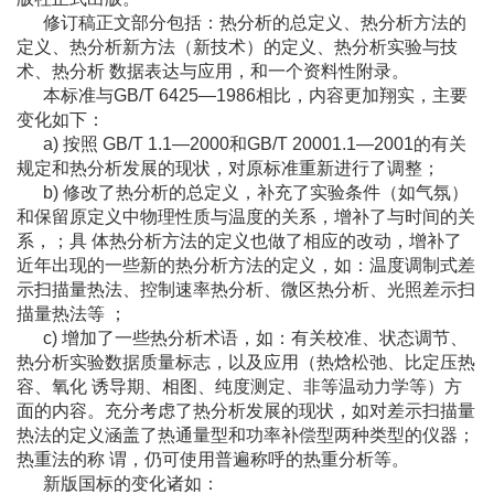
修订稿正文部分包括：热分析的总定义、热分析方法的
定义、热分析新方法（新技术）的定义、热分析实验与技
术、热分析 数据表达与应用，和一个资料性附录。
本标准与GB/T 6425—1986相比，内容更加翔实，主要
变化如下：
a) 按照 GB/T 1.1—2000和GB/T 20001.1—2001的有关
规定和热分析发展的现状，对原标准重新进行了调整；
b) 修改了热分析的总定义，补充了实验条件（如气氛）
和保留原定义中物理性质与温度的关系，增补了与时间的关
系，；具 体热分析方法的定义也做了相应的改动，增补了
近年出现的一些新的热分析方法的定义，如：温度调制式差
示扫描量热法、控制速率热分析、微区热分析、光照差示扫
描量热法等 ；
c) 增加了一些热分析术语，如：有关校准、状态调节、
热分析实验数据质量标志，以及应用（热焓松弛、比定压热
容、氧化 诱导期、相图、纯度测定、非等温动力学等）方
面的内容。充分考虑了热分析发展的现状，如对差示扫描量
热法的定义涵盖了热通量型和功率补偿型两种类型的仪器；
热重法的称 谓，仍可使用普遍称呼的热重分析等。
新版国标的变化诸如：