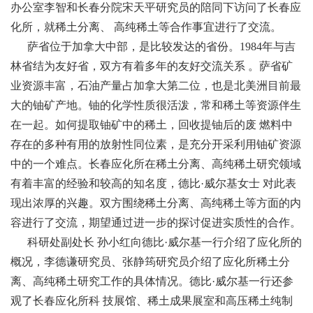
办公室李智和长春分院宋天平研究员的陪同下访问了长春应
化所，就稀土分离、 高纯稀土等合作事宜进行了交流。
萨省位于加拿大中部，是比较发达的省份。1984年与吉
林省结为友好省，双方有着多年的友好交流关系 。萨省矿
业资源丰富，石油产量占加拿大第二位，也是北美洲目前最
大的铀矿产地。铀的化学性质很活泼，常和稀土等资源伴生
在一起。如何提取铀矿中的稀土，回收提铀后的废 燃料中
存在的多种有用的放射性同位素，是充分开采利用铀矿资源
中的一个难点。长春应化所在稀土分离、高纯稀土研究领域
有着丰富的经验和较高的知名度，德比·威尔基女士 对此表
现出浓厚的兴趣。双方围绕稀土分离、高纯稀土等方面的内
容进行了交流，期望通过进一步的探讨促进实质性的合作。
科研处副处长 孙小红向德比·威尔基一行介绍了应化所的
概况，李德谦研究员、张静筠研究员介绍了应化所稀土分
离、高纯稀土研究工作的具体情况。德比·威尔基一行还参
观了长春应化所科 技展馆、稀土成果展室和高压稀土纯制