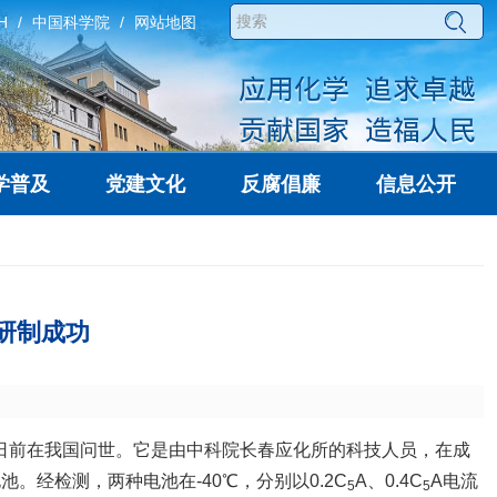
H
中国科学院
网站地图
学普及
党建文化
反腐倡廉
信息公开
池研制成功
日前在我国问世。它是由中科院长春应化所的科技人员，在成
。经检测，两种电池在-40℃，分别以0.2C
A、0.4C
A电流
5
5