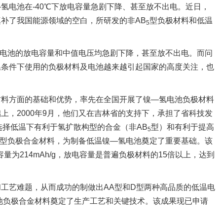
氢电池在-40℃下放电容量急剧下降、甚至放不出电。近日，
补了我国能源领域的空白，所研发的非AB
型负极材料和低温
5
—氢电池的放电容量和中值电压均急剧下降，甚至放不出电。而问
温条件下使用的负极材料及电池越来越引起国家的高度关注，也
料方面的基础和优势，率先在全国开展了镍—氢电池负极材料
，2000年9月，他们又在吉林省的支持下，承担了省科技发
选择低温下有利于氢扩散构型的合金（非AB
型）和有利于提高
5
型负极合金材料，为制备低温镍—氢电池奠定了重要基础。该
电容量为214mAh/g，放电容量是普遍负极材料的15倍以上，达到
工艺难题，从而成功的制做出AA型和D型两种高品质的低温电
电池负极合金材料奠定了生产工艺和关键技术。该成果现已申请