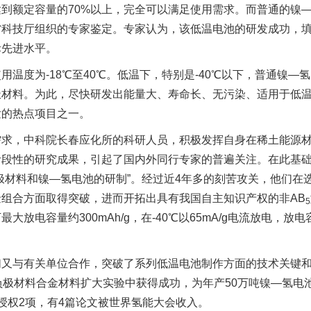
到额定容量的70%以上，完全可以满足使用需求。而普通的镍—
省科技厅组织的专家鉴定。专家认为，该低温电池的研发成功，填
际先进水平。
温度为-18℃至40℃。低温下，特别是-40℃以下，普通镍
极材料。为此，尽快研发出能量大、寿命长、无污染、适用于低
发的热点项目之一。
求，中科院长春应化所的科研人员，积极发挥自身在稀土能源材
段性的研究成果，引起了国内外同行专家的普遍关注。在此基础上
极材料和镍—氢电池的研制”。经过近4年多的刻苦攻关，他们在
组合方面取得突破，进而开拓出具有我国自主知识产权的非AB
5
大放电容量约300mAh/g，在-40℃以65mA/g电流放电，放
又与有关单位合作，突破了系列低温电池制作方面的技术关键和
负极材料合金材料扩大实验中获得成功，为年产50万吨镍—氢
授权2项，有4篇论文被世界氢能大会收入。