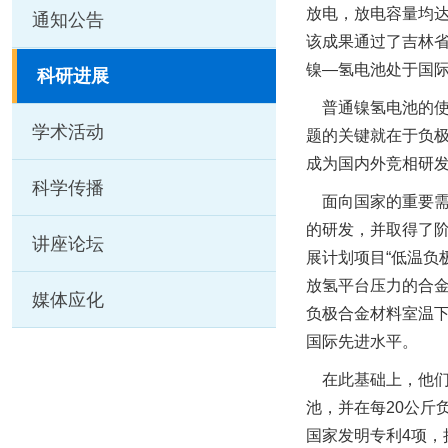
放电，放电容量均达
通知公告
该成果通过了吉林
镍—氢电池处于国
科研进展
普通镍氢电池的使用
学术活动
题的关键就在于负
成为国内外竞相研
科学传播
面向国家的重要需
的研发，并取得了阶
讲座论坛
展计划项目“低温负
放氢平台压力的合金
媒体应化
负极合金材料室温下最
国际先进水平。
在此基础上，他们
池，并在每20公斤
国家发明专利4项，