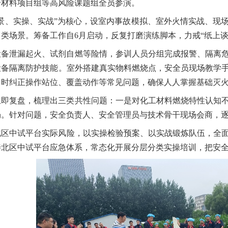
合材料项目组等高风险课题组全员参演。
实景、实操、实战”为核心，设室内事故模拟、室外火情实战、现
多类场景。筹备工作自
6
月启动，反复打磨演练脚本，力戒“纸上谈
设备泄漏起火、试剂自燃等险情，参训人员分组完成报警、隔离
设备隔离防护技能。室外搭建真实物料燃烧点，安全员现场教学
即时纠正操作站位、覆盖动作等常见问题，确保人人掌握基础灭
立即复盘，梳理出三类共性问题：一是对化工材料燃烧特性认知
畅。针对问题，
安全负责人、安全管理员与技术骨干
现场会商，
北区
中试平台
实际风险，以实操检验预案、以实战锻炼队伍，全
善北区
中试平台
应急体系，常态化开展分层分类实操培训，把安