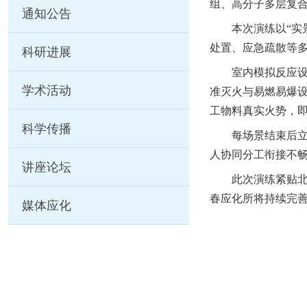
组
、高分子多层复
通知公告
本次演练以
“
处置、应急疏散等
科研进展
室内模拟反应
学术活动
准灭火与易燃易爆
工物料真实火势，
科学传播
每场景结束后
人协同分工衔接不
讲座论坛
此次演练紧贴
春应化所将持续完
媒体应化