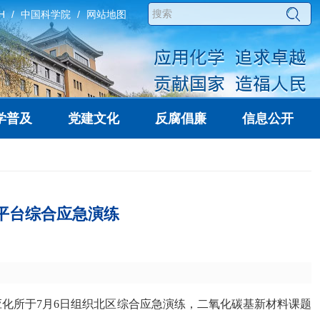
H
中国科学院
网站地图
学普及
党建文化
反腐倡廉
信息公开
试平台综合应急演练
应化所于
7
月
6
日组织北区综合应急演练，二氧化碳
基新材料课题