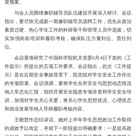
置预案。
与会人员
围绕兼职辅导员队伍建设
开展深入研讨
。会议
指出，
要尽快
完成新一期兼职辅导员选聘工作，优先从政治
素质过硬、热心学生工作的科研骨干和管理人员中选拔
，
切
实加强
岗前培训
和履职考核
，确保队伍力量到位、责任到
位。
会议逐项研究了中国科学院机关党委
6
月
4
日下发的《工
作提示》所提出的五项工作要求。会议指出，此次《工作提
示》是在近期安全事故背景下，院党组对学生安全工作作出
的专项部署。会议
强调
，
要
将学生在所安全与思想动态情况
纳入常态化汇报，组织
开展
安全
隐患
专项排查和学生安全培
训
，
加强对
学生关心关爱，将关心学生思想状况、心理状态
和就业发展
等
纳入导师履职考核内容。
王晓慧
作
总结讲话
。
她
对上半年学生
思想政治
工作取得
的成效予以肯定，并就下一阶段提出明确要求
：
一是提高政