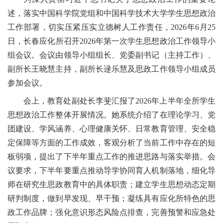
述，落实
中国科学院党组和中国科学技术大学学生思想政治
工作部署，切实压紧压实立德树人工作责任，
2026
年
6
月
25
日，长春应化所召开
2026
年第一次
学生思想政治工作领导小
组会议。会议由领导小组组长、党委副书记（主持工作）、
副所长王晓慧主持，
副所长逯乐慧及
思政工作领导小组成员
参加会议。
会上，教育处
副处长
李斐汇报
了
2026
年上半年全所学生
思想政治工作整体开展情况。
她
系统
介绍
了在理论学习、党
团建设、学风涵养、心理健康关怀、日常教育管理、安全稳
定保障等方面的工作成效，客观分析了当前工作中存在的短
板弱项，提出了下半年
重点
工作的推进思路与落实举措。会
议要求，下半年要重点推动导学协同育人机制落地，细化导
师在研究生思政教育中的具体职责；建立学生思想动态定期
研判制度，做到早发现、早干预；凝练具有应化所特色的思
政工作品牌；强化意识形态风险点排查，完善预警和应急处