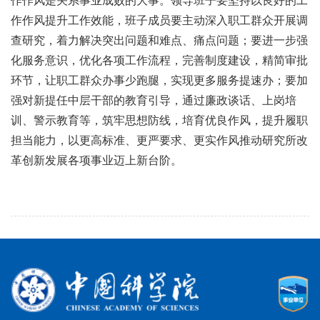
作作风是关系事业成败的大事。领导班子要坚持以良好的工
作作风提升工作效能，班子成员要主动深入职工群众开展调
查研究，着力解决突出问题和难点、痛点问题；要进一步强
化服务意识，优化各项工作流程，完善制度建设，精简审批
环节，让职工群众办事少跑腿，实现更多服务提速办；要加
强对新提任中层干部的教育引导，通过廉政谈话、上岗培
训、警示教育等，筑牢思想防线，培育优良作风，提升履职
担当能力，以更高标准、更严要求、更实作风推动研究所改
革创新发展各项事业迈上新台阶。