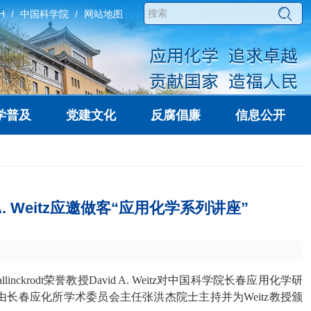
H
中国科学院
网站地图
学普及
党建文化
反腐倡廉
信息公开
 A. Weitz应邀做客“应用化学系列讲座”
llinckrodt
荣誉教授
David A. Weitz
对中国科学院长春应用化学研
由长春应化所学术委员会主任张洪杰院士主持并为
Weitz
教授颁