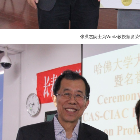
张洪杰院士为
Weitz
教授颁发荣