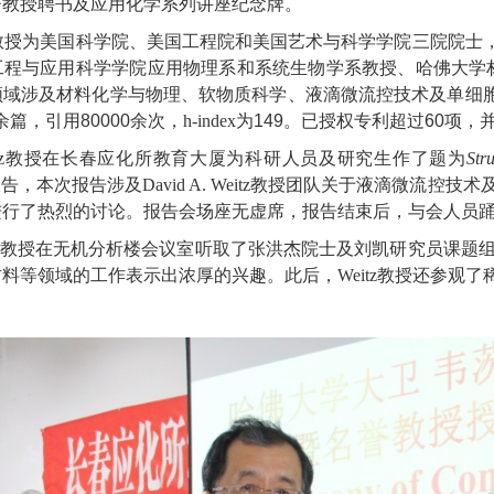
誉教授聘书及应用化学系列讲座纪念牌。
教授为美国科学院、美国工程院和美国艺术与科学学院三院院士
工程与应用科学学院应用物理系和系统生物学系教授、哈佛大学
领域涉及材料化学与物理、软物质科学、液滴微流控技术及单细
余篇，引用
80000
余次，
h-index
为
149
。已授权专利超过
60
项，
z
教授在长春应化所教育大厦为科研人员及研究生作了题为
Str
报告，本次报告涉及
David A. Weitz
教授团队关于液滴微流控技术
进行了热烈的讨论。报告会场座无虚席，报告结束后，与会人员
教授在无机分析楼会议室听取了张洪杰院士及刘凯研究员课题
材料等领域的工作表示出浓厚的兴趣。此后，
Weitz
教授还参观了