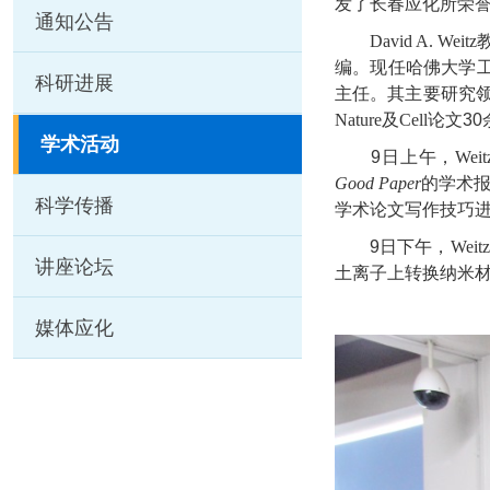
发了长春应化所荣
通知公告
David A. Weitz
编。现任哈佛大学
科研进展
主任。其主要研究
Nature
及
Cell
论文
30
学术活动
9
日上午，
Weit
Good Paper
的学术
科学传播
学术论文写作技巧
9
日下午，
Weitz
讲座论坛
土离子上转换纳米
媒体应化