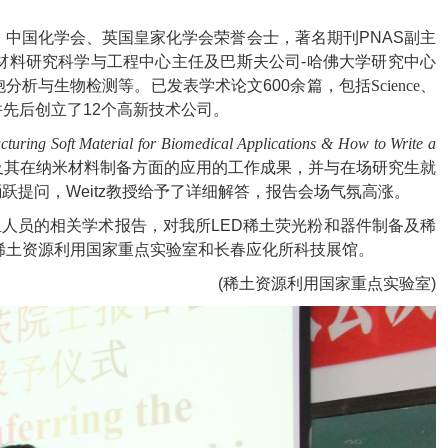
，中国化学会、英国皇家化学会荣誉会士，著名期刊
PNAS
副主
材料研究科学与工程中心主任及巴斯夫公司
-
哈佛大学研究中心
胞分析与生物检测等。已发表学术论文
600
余篇，包括
Science
、
并先后创立了
12
个高新技术公司。
ucturing Soft Material for Biomedical Applications & How to Write a
及其在纳米材料制备方面的应用的工作成果，并与在场研究生就
踊跃提问，
Weitz
教授给予了详细解答，报告会场气氛高涨。
组人员的相关学术报告，对我所
LED
稀土荧光粉和器件制备及稀
稀土资源利用国家重点实验室和长春应化所科技展馆。
(稀土资源利用国家重点实验室)