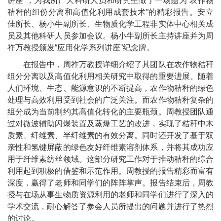
讲座”，为我所广大科研人员和研究生做了一场题为“农作物
秸秆的组份分离和高值化利用成套技术”的精彩报告。安立
佳所长、杨小牛副所长、
生物质化学工程非实体中心相关成
员及其他科研人员参加会议。杨小牛副所长主持讲座并为周
祚万教授颁发“应用化学系列讲座”纪念牌。
在报告中，周祚万教授详细介绍了其团队在农作物秸秆
组分分离以及高值化利用相关研究中取得的重要进展。随着
人们环境、生态、能源意识的不断提高，农作物秸秆的绿色
处理与高效利用受到社会的广泛关注。而农作物秸秆复杂的
组分成为当前制约其高值化转化的主要瓶颈。周教授团队通
过对微波辅助闪爆装置及蒸爆工艺的改进，实现了秸秆中木
质素、纤维素、半纤维素的有效分离。同时还开发了基于双
亲性和氢键屏蔽的绿色友好纤维素溶剂体系，并将其成功应
用于纤维素纺丝领域。这部分研究工作对于推动秸秆的综合
利用起到积极的借鉴和示范作用。周教授的报告精彩而富有
深度，赢得了老师和同学们的阵阵掌声。报告结束后，周教
授与在场从事生物质资源利用的老师和同学们进行了深入的
学术交流，耐心解答了参会人员所提出的问题并进行了热烈
的讨论。