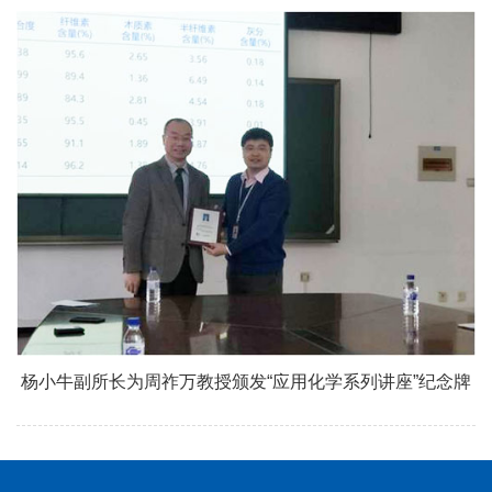
杨小牛副所长为周祚万教授颁发“应用化学系列讲座”纪念牌