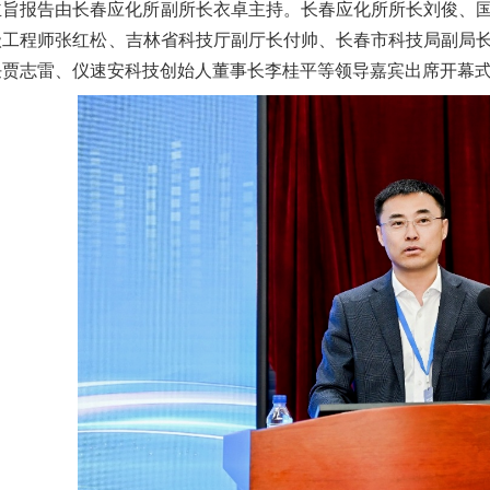
主旨报告由长春应化所副所长衣卓主持。
长春应化所所长刘俊、
级工程师
张红松
、
吉林省科技厅副厅长付帅、长春市科技局副局
任
贾志雷
、
仪速安科技创始人董事长李桂平
等领导嘉宾出席开幕