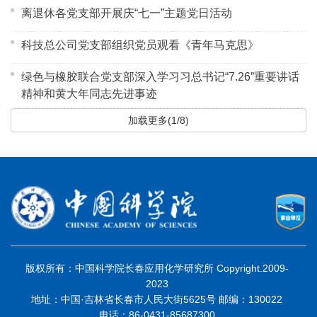
离退休各党支部开展庆“七一”主题党日活动
科技总公司党支部组织党员观看《青年马克思》
绿色与橡胶联合党支部深入学习习总书记“7.26”重要讲话
精神和黄大年同志先进事迹
加载更多(1/8)
版权所有：中国科学院长春应用化学研究所 Copyright.2009-
2023
地址：中国·吉林省长春市人民大街5625号 邮编：130022
电话：86-0431-85687300