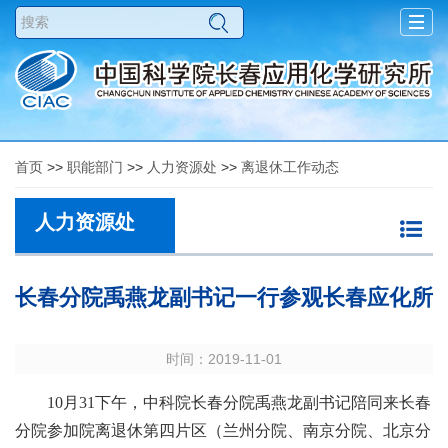
Togg
navig
首页
>>
职能部门
>>
人力资源处
>>
离退休工作动态
人力资源处
长春分院禹燕龙副书记一行参观长春应化所
时间：2019-11-01
10
月
31
下午，中科院长春分院禹燕龙副书记陪同来长春
分院参加院离退休第四片区（兰州分院、南京分院、北京分