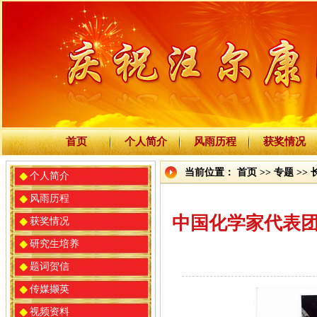
首页
个人简介
风雨历程
获奖情况
当前位置：
首页
>>
专题
>>
个人简介
风雨历程
中国化学家代表团
获奖情况
研究生培养
题词贺信
传媒撷英
视频资料