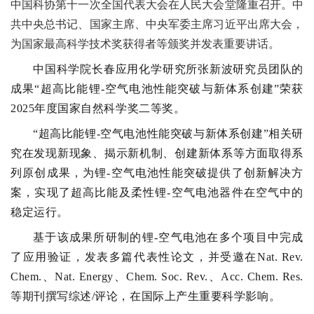
中国科协第十一次全国代表大会在人民大会堂隆重召开。中
共中央总书记、国家主席、中央军委主席习近平出席大会，
为国家最高科学技术奖获得者等颁奖并发表重要讲话。
中国科学院长春应用化学研究所张新波研究员团队的
成果
“超高比能锂
-
空气电池性能突破与新体系创建”
荣
获
2025
年度国家自然科学
奖
二等奖。
“超高比能锂
-
空气电池性能突破与新体系创建”相关研
究在发现新现象、揭示新机制、创建新体系等方面取得系
列原创成果，为锂
-
空气电池性能突破提供了创新解决方
案，实现了超高比能及柔性锂
-
空气电池器件在空气中的
稳定运行。
基于该成果所研制的锂
-
空气电池在多个项目中完成
了应用验证，发表多篇代表性论文，并受邀在
Nat. Rev.
Chem.
、
Nat. Energy
、
Chem. Soc. Rev.
、
Acc. Chem. Res.
等期刊撰写综述
/
评论，在国际上产生重要科学影响
。